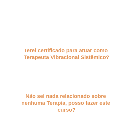
Você terá acesso por 1 ano. Porém, terá 
acesso vitalício ao grupo fechado de alunos 
para tirar dúvidas e compartilhar 
experiências quando desejar.
-
Terei certificado para atuar como 
Terapeuta Vibracional Sistêmico?
Sim. Ao finalizar todas as aulas você irá 
solicitar o seu certificado para atuar como 
Terapeuta Vibracional.
-
Não sei nada relacionado sobre 
nenhuma Terapia, posso fazer este 
curso?
Sim, desde que comece por você e treine na 
sua família até entender a dinâmica dos 