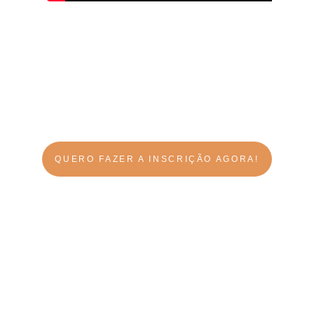
Aprenda técnicas para 
harmonizar os estados mentais, 
espirituais e emocionais de seus 
clientes proporcionando 
resultados imediatos.
QUERO FAZER A INSCRIÇÃO AGORA!