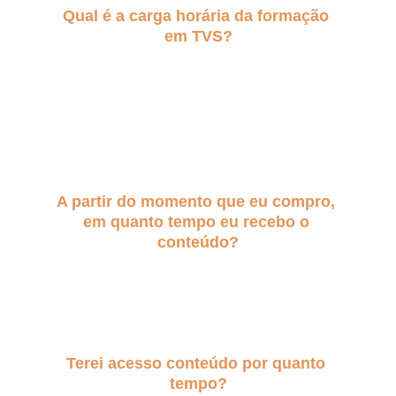
Qual é a carga horária da formação 
em TVS?
O curso tem uma carga horária de:
+ 16 horas de aulas gravadas
+ 4 horas de aulas práticas on-line 
Totalizando 20 horas/aula
-
A partir do momento que eu compro, 
em quanto tempo eu recebo o 
conteúdo?
Logo após a confirmação da sua compra 
você recebe o acesso a plataforma do curso 
imediatamente.
-
Terei acesso conteúdo por quanto 
tempo?