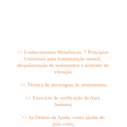
estar físico imediato.
O Curso é totalmente online e disponível 
numa plataforma específica com vídeo aulas 
para ver e rever quantas vezes quiser.
Veja exatamente o que você vai aprender:
>> Conhecimentos Metafísicos: 7 Princípios 
Universais para transmutação mental, 
despolarização de sentimentos e aumento da 
vibração.
>> Técnica de ancoragem de sentimentos;
>> Exercício de verificação da Aura 
humana;
>> As Ordens da Ajuda: como ajudar do 
jeito certo;