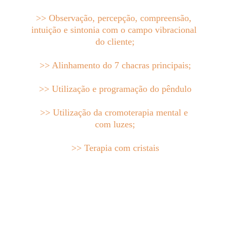
>> Observação, percepção, compreensão, 
intuição e sintonia com o campo vibracional 
do cliente;
>> Alinhamento do 7 chacras principais;
>> Utilização e programação do pêndulo
>> Utilização da cromoterapia mental e 
com luzes;
>> Terapia com cristais
>> Roteiro de atendimento do método 
TVS com Técnicas auxiliares, como:
- Pulsos magnéticos para o 
desdobramento da consciência;