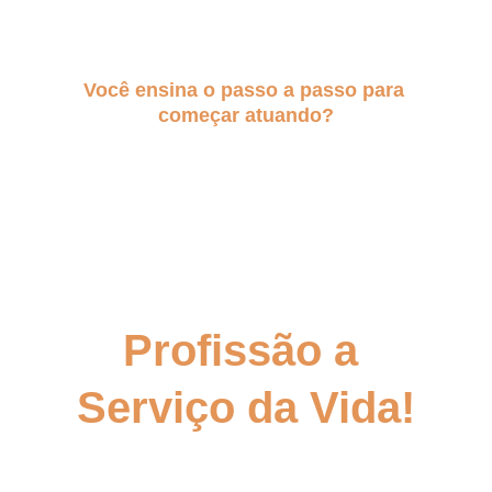
atendimentos terapêuticos.
-
Você ensina o passo a passo para 
começar atuando?
Sim! Você irá aprender desde os 
fundamentos até a prática. Terá um roteiro 
de atendimento para guiar os seus primeiros 
trabalhos, ao final terá grande bagagem para 
atuar como Terapeuta Vibracional Sistêmica.
Profissão a 
Serviço da Vida!
Depois de Anos Testando, Aplicando e 
Estudando...