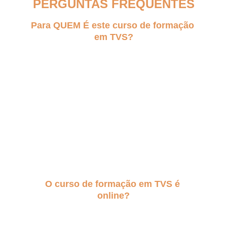
PERGUNTAS FREQUENTES
Para QUEM É este curso de formação 
em TVS?
É para Terapeutas, Reikianos, 
Consteladores ou pessoas que querem 
aprender como harmonizar os estados 
mentais, espirituais e emocionais seus, da 
sua família ou de seus clientes. Além disso, 
você também aprende a harmonizar e 
limpar energeticamente os ambientes e a 
desenvolver as percepções extrassensoriais.
-
O curso de formação em TVS é 
online?
Sim. 100% online.
-