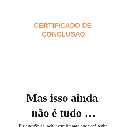
CERTIFICADO DE 
CONCLUSÃO
Ao aprender os comandos e técnicas 
poderosas de limpeza emocional, 
mental e espiritual você estará apta a 
começar seus atendimentos 
terapêuticos imediatamente.
Mas isso ainda 
não é tudo …
Fiz questão de incluir este kit para que você tenha 